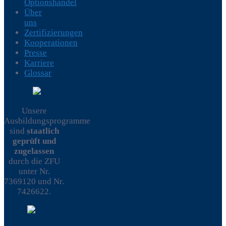
Optionshandel
Über
uns
Zertifizierungen
Kooperationen
Presse
Karriere
Glossar
Unsere
Ausbildungsprogramme
sind
staatlich
geprüft und
zugelassen
durch die ZFU
unter Nr.
7369120 und Nr.
7426622.