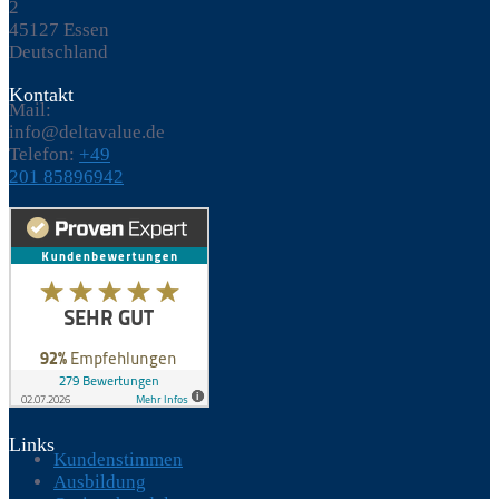
2
45127 Essen
Deutschland
Kontakt
Mail:
info@deltavalue.de
Telefon:
+49
201 85896942
Links
Kundenstimmen
Ausbildung