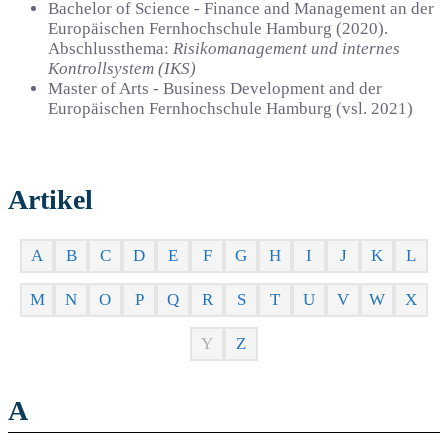
Bachelor of Science - Finance and Management an der
Europäischen Fernhochschule Hamburg (2020).
Abschlussthema:
Risikomanagement und internes
Kontrollsystem (IKS)
Master of Arts - Business Development and der
Europäischen Fernhochschule Hamburg (vsl. 2021)
Artikel
A
B
C
D
E
F
G
H
I
J
K
L
M
N
O
P
Q
R
S
T
U
V
W
X
Y
Z
A