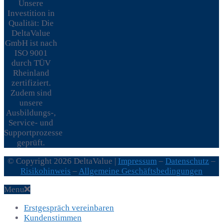
Unsere
Investition in
Qualität: Die
DeltaValue
GmbH ist nach
ISO 9001
durch TÜV
Rheinland
zertifiziert.
Zudem sind
unsere
Ausbildungs-,
Service- und
Supportprozesse
geprüft.
© Copyright 2026 DeltaValue |
Impressum
–
Datenschutz
–
Risikohinweis
–
Allgemeine Geschäftsbedingungen
Menu
Erstgespräch vereinbaren
Kundenstimmen