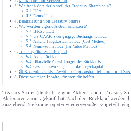
Merkmale und Verwendung
Wie hoch darf der Anteil der Treasury Shares sein?
USA
Deutschland
Bilanzierung von Treasury Shares
Wie werden eigene Aktien bilanziert?
IFRS / HGB
US-GAAP: zwei gängige Buchungsmethoden
Anschaffungskostenmethode (Cost Method)
Nennwertmethode (Par Value Method)
Treasury Shares – Beispiel
Aktienrückkauf
Bilanzielle Auswirkungen des Rückkaufs
Gesamtauswirkungen auf das Eigenkapital
🔴 Kostenloses Live-Webinar: Optionshandel lernen und Zu
Diese weiteren Inhalte könnten dir helfen
Treasury Shares (deutsch „eigene Aktien“, auch „Treasury St
Aktionären zurückgekauft hat. Nach dem Rückkauf werden dies
ausstehend. Sie können später wiederveräußert/zugeteilt, ein