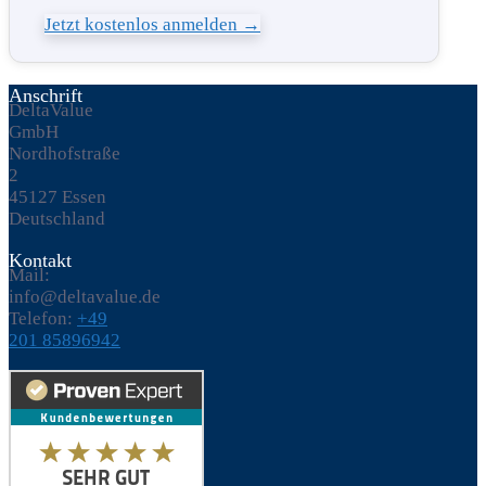
Jetzt kostenlos anmelden →
Anschrift
DeltaValue
GmbH
Nordhofstraße
2
45127 Essen
Deutschland
Kontakt
Mail:
info@deltavalue.de
Telefon:
+49
201 85896942