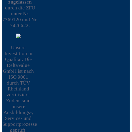
zugelassen
durch die ZFU
unter Nr.
7369120 und Nr.
7426622.
Unsere
Investition in
Qualität: Die
DeltaValue
GmbH ist nach
ISO 9001
durch TÜV
Rheinland
zertifiziert.
Zudem sind
unsere
Ausbildungs-,
Service- und
Supportprozesse
geprüft.