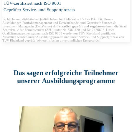
TÜV-zertifiziert nach ISO 9001
Geprüfter Service- und Supportprozess
Fachliche und didaktische Qualität haben bei DeltaValue höchste Priorität. Unsere
Ausbildungen Portfoliomanagement und Derivatehandel und Geprüfte/r Finance &
Investment Manager/in (DeltaValue) sind
staatlich geprüft und zugelassen
durch die Staatl.
Zentralstelle für Fernunterricht (ZFU) unter Nr. 7369120 und Nr. 7426622. Unser
Qualitätsmanagementsystem nach ISO 9001 wurde von TÜV Rheinland zertifiziert.
Zusätzlich wurden unser Ausbildungsprozess und unser Service- und Supportprozess von
TÜV Rheinland geprüft. Weitere Infos im unverbindlichen Erstgespräch.
Das sagen erfolgreiche Teilnehmer
unserer Ausbildungsprogramme