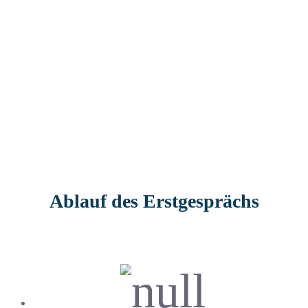
gleichzeitig entspannte Investment- und
Optionsstrategien
in kurzer Zeit verstehen und selbst
anwenden kannst.
Ablauf des Erstgesprächs