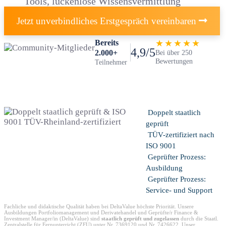
Tools, lückenlose Wissensvermittlung
Jetzt unverbindliches Erstgespräch vereinbaren
Bereits
★★★★★
4,9/5
2.000+
Bei über 250
Bewertungen
Teilnehmer
Doppelt staatlich
geprüft
TÜV-zertifiziert nach
ISO 9001
Geprüfter Prozess:
Ausbildung
Geprüfter Prozess:
Service- und Support
Fachliche und didaktische Qualität haben bei DeltaValue höchste Priorität. Unsere
Ausbildungen Portfoliomanagement und Derivatehandel und Geprüfte/r Finance &
Investment Manager/in (DeltaValue) sind
staatlich geprüft und zugelassen
durch die Staatl.
Zentralstelle für Fernunterricht (ZFU) unter Nr. 7369120 und Nr. 7426622. Unser